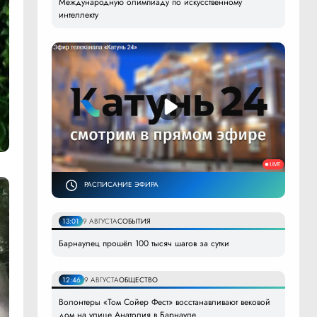
Международную олимпиаду по искусственному
интеллекту
РАСПИСАНИЕ ЭФИРА
13:01
9 АВГУСТА
СОБЫТИЯ
Барнаулец прошёл 100 тысяч шагов за сутки
12:46
9 АВГУСТА
ОБЩЕСТВО
Волонтеры «Том Сойер Фест» восстанавливают вековой
дом на улице Анатолия в Барнауле