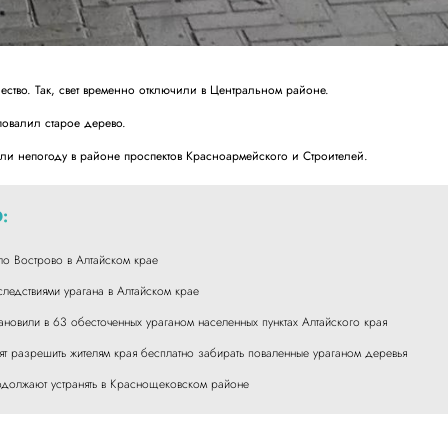
ество. Так, свет временно отключили в Центральном районе.
повалил старое дерево.
али непогоду в районе проспектов Красноармейского и Строителей.
:
ло Вострово в Алтайском крае
ледствиями урагана в Алтайском крае
ановили в 63 обесточенных ураганом населенных пунктах Алтайского края
ят разрешить жителям края бесплатно забирать поваленные ураганом деревья
одолжают устранять в Краснощековском районе