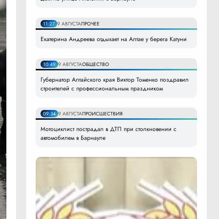
11:27
9 АВГУСТА
ПРОЧЕЕ
Екатерина Андреева отдыхает на Алтае у берега Катуни
10:49
9 АВГУСТА
ОБЩЕСТВО
Губернатор Алтайского края Виктор Томенко поздравил
строителей с профессиональным праздником
09:34
9 АВГУСТА
ПРОИСШЕСТВИЯ
Мотоциклист пострадал в ДТП при столкновении с
автомобилем в Барнауле