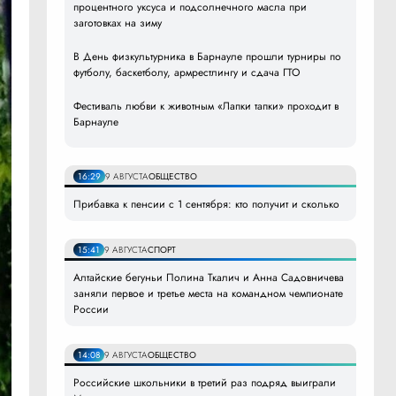
процентного уксуса и подсолнечного масла при
заготовках на зиму
В День физкультурника в Барнауле прошли турниры по
футболу, баскетболу, армрестлингу и сдача ГТО
Фестиваль любви к животным «Лапки тапки» проходит в
Барнауле
16:29
9 АВГУСТА
ОБЩЕСТВО
Прибавка к пенсии с 1 сентября: кто получит и сколько
15:41
9 АВГУСТА
СПОРТ
Алтайские бегуньи Полина Ткалич и Анна Садовничева
заняли первое и третье места на командном чемпионате
России
14:08
9 АВГУСТА
ОБЩЕСТВО
Российские школьники в третий раз подряд выиграли