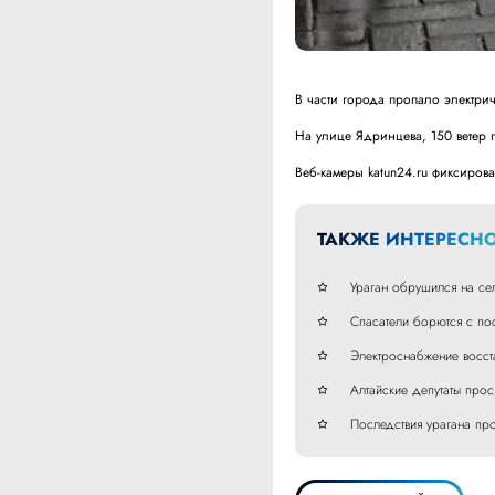
В части города пропало электрич
На улице Ядринцева, 150 ветер 
Веб-камеры katun24.ru фиксиров
ТАКЖЕ ИНТЕРЕСНО
Ураган обрушился на се
Спасатели борются с пос
Электроснабжение восст
Алтайские депутаты прос
Последствия урагана пр