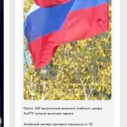
Губернатор Виктор Томенко и председатель АКЗС
Александр Романенко поздравили жителей
Алтайского края с Днем физкультурника
Около 300 выпускников военного учебного центра
АлтГТУ получат воинские звания
Алтайский эксперт призвала отказаться от 70-