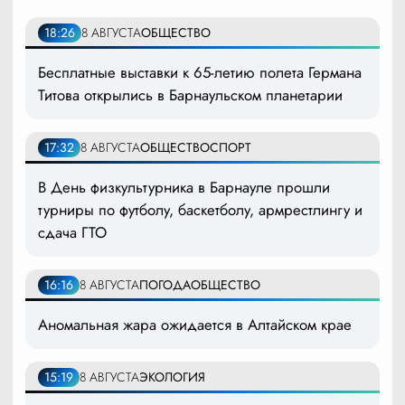
18:26
8 АВГУСТА
ОБЩЕСТВО
Бесплатные выставки к 65-летию полета Германа
Титова открылись в Барнаульском планетарии
17:32
8 АВГУСТА
ОБЩЕСТВО
СПОРТ
В День физкультурника в Барнауле прошли
турниры по футболу, баскетболу, армрестлингу и
сдача ГТО
16:16
8 АВГУСТА
ПОГОДА
ОБЩЕСТВО
Аномальная жара ожидается в Алтайском крае
15:19
8 АВГУСТА
ЭКОЛОГИЯ