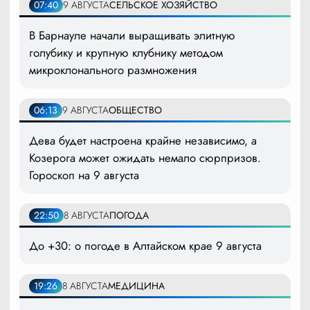
07:40
9 АВГУСТА
СЕЛЬСКОЕ ХОЗЯЙСТВО
В Барнауле начали выращивать элитную
голубику и крупную клубнику методом
микроклонального размножения
06:13
9 АВГУСТА
ОБЩЕСТВО
Дева будет настроена крайне независимо, а
Козерога может ожидать немало сюрпризов.
Гороскоп на 9 августа
22:50
8 АВГУСТА
ПОГОДА
До +30: о погоде в Алтайском крае 9 августа
19:26
8 АВГУСТА
МЕДИЦИНА