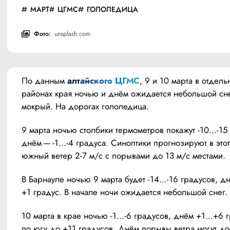
МАРТ
ЦГМС
ГОЛОЛЕДИЦА
Фото:
unsplash.com
По данным 
алтайского ЦГМС
, 9 и 10 марта в отдельн
районах края ночью и днём ожидается небольшой снег
мокрый. На дорогах гололедица.
9 марта ночью столбики термометров покажут -10…-15 
днём — -1…-4 градуса. Синоптики прогнозируют в этот
южный ветер 2-7 м/с с порывами до 13 м/с местами.
В Барнауле ночью 9 марта будет -14…-16 градусов, д
+1 градус. В начале ночи ожидается небольшой снег.
10 марта в крае ночью -1…-6 градусов, днём +1…+6 г
по югу до +11 градусов. Днём порывы ветра могут дос