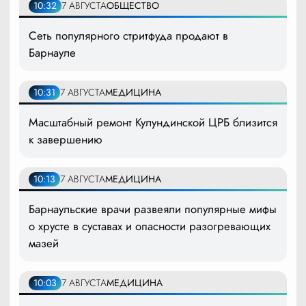
10:32
7 АВГУСТА
ОБЩЕСТВО
Сеть популярного стритфуда продают в
Барнауле
10:31
7 АВГУСТА
МЕДИЦИНА
Масштабный ремонт Кулундинской ЦРБ близится
к завершению
10:13
7 АВГУСТА
МЕДИЦИНА
Барнаульские врачи развеяли популярные мифы
о хрусте в суставах и опасности разогревающих
мазей
10:03
7 АВГУСТА
МЕДИЦИНА