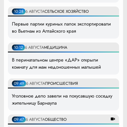
10:28
6 АВГУСТА
СЕЛЬСКОЕ ХОЗЯЙСТВО
Первые партии куриных лапок экспортировали
во Вьетнам из Алтайского края
10:12
6 АВГУСТА
МЕДИЦИНА
В перинатальном центре «ДАР» открыли
комнату для мам недоношенных малышей
09:49
6 АВГУСТА
ПРОИСШЕСТВИЯ
Уголовное дело завели на покусавшую соседку
жительницу Барнаула
09:47
6 АВГУСТА
ОБЩЕСТВО