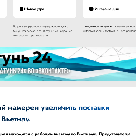
Новое утро
Интервью дня
Встречаем утро нового прекрасного дня с
Ежедневное интервью с самыми интере
ведущими телеканала «Катунь 24». Хорошее
жителями края и гостями нашего региона
настроение гарантировано!
ай намерен увеличить поставки
 Вьетнам
рая находится с рабочим визитом во Вьетнаме. Представители