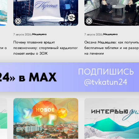
Медицина
Медицина
7 августа 2026
/
7 августа 2026
/
Почему плавание вредит
Оксана Медведева: как получить
ли о
позвоночнику: спортивный кардиолог
бесплатные таблетки и не разор
ломает мифы о ЗОЖ
на лечении