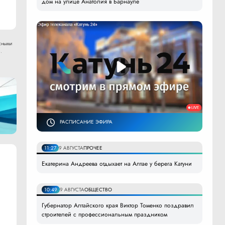
дом на улице Анатолия в Барнауле
сными
.
РАСПИСАНИЕ ЭФИРА
11:27
9 АВГУСТА
ПРОЧЕЕ
Екатерина Андреева отдыхает на Алтае у берега Катуни
10:49
9 АВГУСТА
ОБЩЕСТВО
Губернатор Алтайского края Виктор Томенко поздравил
строителей с профессиональным праздником