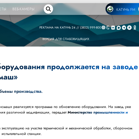
ЕТЫ
ВЕБ-КАМЕРЫ
КАТУНЬ FM
РЕКЛАМА НА КАТУНЬ 24 // (3852) 999-800
ВЕРСИЯ ДЛЯ СЛАБОВИДЯЩИХ
орудования продолжается на заводе
смаш»
бъемы производства.
ансмаш» реализуется программа по обновлению оборудования. На завод уже
ния различной модификации, передает
Министерство промышленности и
 эксплуатацию на участке термической и механической обработки, сборочном
и испытательной станции.