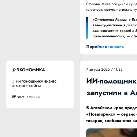
Стороны также обсудили суще
готовность совместно искать п
«Отношения России с Вь
взаимодействием в разли
экономических связей с 
промышленности», — отме
Перейти в новость
ЭКОНОМИКА
7 августа 2026 / 11:38
ИИ-помощника
ИИ-ПОМОЩНИК
БИЗНЕС
МАРКЕТПЛЕЙСЫ
запустили в А
Фото:
Катунь 24
В Алтайском крае пред
«Новаторикс» – сервис 
товаров, требованиях з