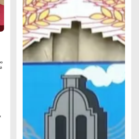
по
ий
х