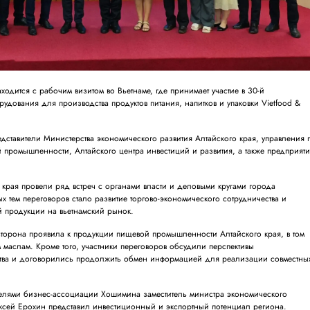
ходится с рабочим визитом во Вьетнаме, где принимает участие в 30-й
дования для производства продуктов питания, напитков и упаковки Vietfood &
.
дставители Министерства экономического развития Алтайского края, управления 
промышленности, Алтайского центра инвестиций и развития, а также предприят
и края провели ряд встреч с органами власти и деловыми кругами города
тем переговоров стало развитие торгово-экономического сотрудничества и
й продукции на вьетнамский рынок.
сторона проявила к продукции пищевой промышленности Алтайского края, в том
 маслам. Кроме того, участники переговоров обсудили перспективы
ства и договорились продолжить обмен информацией для реализации совместны
ителями бизнес-ассоциации Хошимина заместитель министра экономического
ексей Ерохин представил инвестиционный и экспортный потенциал региона.