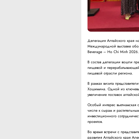
Делегация Алтайского края на
Международной выставке обору
Beverage – Ho Chi Minh 2026
В состав делегации вошли пре
пищевой и перерабатывающей 
пищевой отрасли региона.
В рамках визита представител
Хошимина. Одной из ключевых 
увеличение поставок алтайско
Особый интерес вьетнамская 
числе к сырам и растительным
инвестиционного сотрудниче
проектов.
Во время встречи с представ
развития Алтайского края Ал