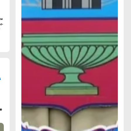
им
о-
й
м
е