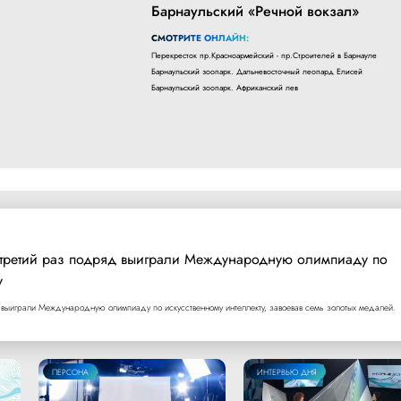
Барнаульский «Речной вокзал»
СМОТРИТЕ ОНЛАЙН:
Перекресток пр.Красноармейский - пр.Строителей в Барнауле
Барнаульский зоопарк. Дальневосточный леопард Елисей
Барнаульский зоопарк. Африканский лев
 третий раз подряд выиграли Международную олимпиаду по
у
выиграли Международную олимпиаду по искусственному интеллекту, завоевав семь золотых медалей.
ПЕРСОНА
ИНТЕРВЬЮ ДНЯ