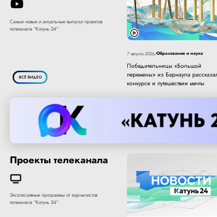
Самые новые и актуальные выпуски проектов
телеканала "Катунь 24"
Образование и наука
7 августа 2026
/
Победительницы «Большой
перемены» из Барнаула рассказа
ВСЁ ВИДЕО
конкурсе и путешествии мечты
Проекты телеканала
Эксклюзивные программы от журналистов
телеканала "Катунь 24"