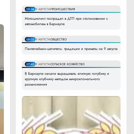
09:34
9 АВГУСТА
ПРОИСШЕСТВИЯ
Мотоциклист пострадал в ДТП при столкновении с
автомобилем в Барнауле
08:02
9 АВГУСТА
ОБЩЕСТВО
Пантелеймон-целитель: традиции и приметы на 9 августа
07:40
9 АВГУСТА
СЕЛЬСКОЕ ХОЗЯЙСТВО
В Барнауле начали выращивать элитную голубику и
крупную клубнику методом микроклонального
размножения