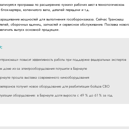
еализуется программа по расширению «узких» рабочих мест в технологическом
 блок-картера, коленчатого вала, деталей передачи и т.д.
наращивание мощностей для выполнения гособоронзаказа. Сейчас Трансмаш
ателей, сборочных единиц, запчастей и сервисное обслуживание. Поставка новог
величить выпуск основной продукции.
:
ултрансмаш» повысит эффективность работы при поддержке федеральных экспертов
м доме из-за электрооборудования потушили в Барнауле
арнауле прошла выставка современного кинооборудования
я ветеранов получил новое оборудование для реабилитации бойцов СВО
луатации оборудование: в Барнауле доля выросла с 49 % до 61 % за год