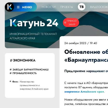
ТВ
НОВОСТИ
ПРОЕКТЫ
ВИДЕОСЮЖ
МЕНЮ
ПРЯМОЙ
ЭФИР
ИНФОРМАЦИОННЫЙ ТЕЛЕКАНАЛ
АЛТАЙСКОГО КРАЯ
24 октября 2023 / 19:40
Обновление об
«Барнаултран
ЭКОНОМИКА
ЗАВОД
БАРНАУЛТРАНСМАШ
Предприятие наращивает о
ПРОМЫШЛЕННОСТЬ
Фото:
Министерство
С начала года в АО «Барнаултр
промышленности и
поступило 87 единиц оборудова
энергетики Алтайского края
энергетики Алтайского края
.
Новое оборудование уже ввели в
участке, литейном производстве 