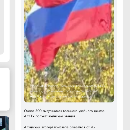
Губернатор Виктор Томенко и председатель АКЗС
Александр Романенко поздравили жителей
Алтайского края с Днем физкультурника
Около 300 выпускников военного учебного центра
АлтГТУ получат воинские звания
Алтайский эксперт призвала отказаться от 70-