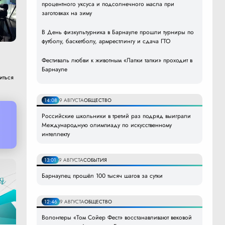
процентного уксуса и подсолнечного масла при
заготовках на зиму
В День физкультурника в Барнауле прошли турниры по
футболу, баскетболу, армрестлингу и сдача ГТО
Фестиваль любви к животным «Лапки тапки» проходит в
Барнауле
иться
14:08
9 АВГУСТА
ОБЩЕСТВО
Российские школьники в третий раз подряд выиграли
Международную олимпиаду по искусственному
интеллекту
13:01
9 АВГУСТА
СОБЫТИЯ
Барнаулец прошёл 100 тысяч шагов за сутки
12:46
9 АВГУСТА
ОБЩЕСТВО
Волонтеры «Том Сойер Фест» восстанавливают вековой