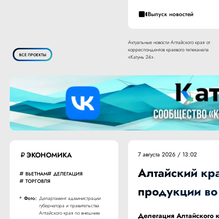
Выпуск новостей
Актуальные новости Алтайского края от
корреспондентов краевого телеканала
ВСЕ ПРОЕКТЫ
«Катунь 24».
ЭКОНОМИКА
7 августа 2026 / 13:02
Алтайский кр
ВЬЕТНАМ
ДЕЛЕГАЦИЯ
ТОРГОВЛЯ
продукции во
Фото:
Департамент администрации
губернатора и правительства
Алтайского края по внешним
Делегация Алтайского к