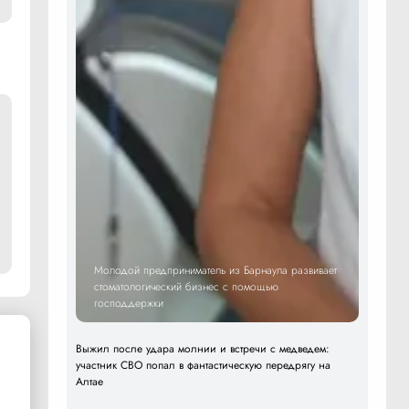
Молодой предприниматель из Барнаула развивает
стоматологический бизнес с помощью
господдержки
Выжил после удара молнии и встречи с медведем:
участник СВО попал в фантастическую передрягу на
Алтае