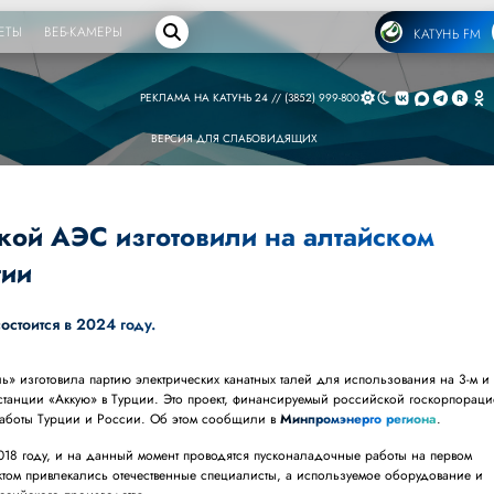
ЕТЫ
ВЕБ-КАМЕРЫ
КАТУНЬ FM
РЕКЛАМА НА КАТУНЬ 24 // (3852) 999-800
ВЕРСИЯ ДЛЯ СЛАБОВИДЯЩИХ
кой АЭС изготовили на алтайском
тии
остоится в 2024 году.
ь» изготовила партию электрических канатных талей для использования на 3-м и 
станции «Аккую» в Турции. Это проект, финансируемый российской госкорпорац
 работы Турции и России. Об этом сообщили в
Минпромэнерго региона
.
018 году, и на данный момент проводятся пусконаладочные работы на первом
ктом привлекались отечественные специалисты, а используемое оборудование и