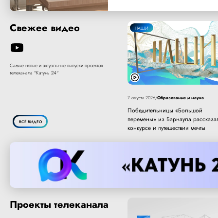
Свежее видео
НАШИ
Самые новые и актуальные выпуски проектов
телеканала "Катунь 24"
Образование и наука
7 августа 2026
/
Победительницы «Большой
перемены» из Барнаула рассказа
ВСЁ ВИДЕО
конкурсе и путешествии мечты
Проекты телеканала