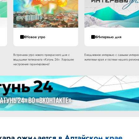
Новое утро
Интервью дня
Встречаем утро нового прекрасного дня с
Ежедневное интервью с самыми интере
ведущими телеканала «Катунь 24». Хорошее
жителями края и гостями нашего региона
настроение гарантировано!
ара ожидается в Алтайском крае