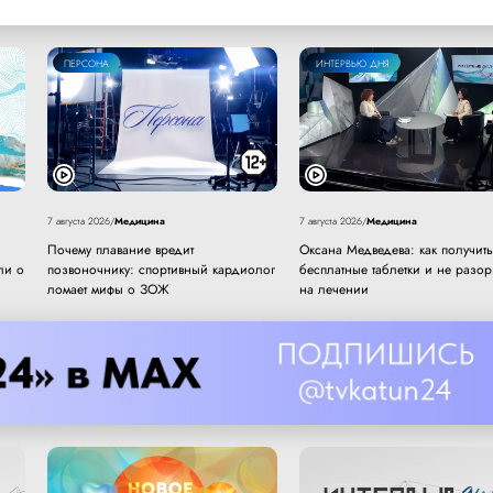
ПЕРСОНА
ИНТЕРВЬЮ ДНЯ
Медицина
Медицина
7 августа 2026
/
7 августа 2026
/
Почему плавание вредит
Оксана Медведева: как получить
ли о
позвоночнику: спортивный кардиолог
бесплатные таблетки и не разор
ломает мифы о ЗОЖ
на лечении