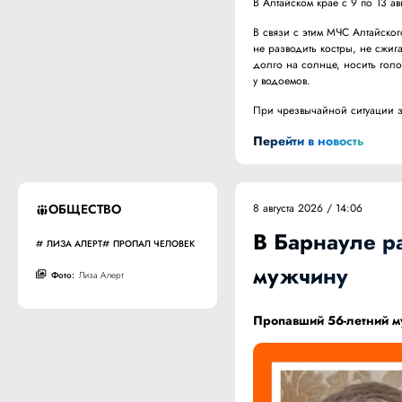
В Алтайском крае с 9 по 13 а
В связи с этим МЧС Алтайско
не разводить костры, не сжига
долго на солнце, носить гол
у водоемов.
При чрезвычайной ситуации зв
Перейти в новость
ОБЩЕСТВО
8 августа 2026 / 14:06
В Барнауле р
ЛИЗА АЛЕРТ
ПРОПАЛ ЧЕЛОВЕК
мужчину
Фото:
Лиза Алерт
Пропавший 56-летний 