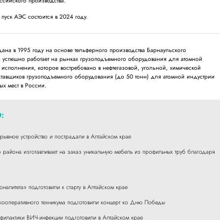
ссийского производства.
 пуск АЭС состоится в 2024 году.
ана в 1995 году на основе тельферного производства Барнаульского
а успешно работает на рынках грузоподъемного оборудования для атомной
 исполнения, которое востребовано в нефтегазовой, угольной, химической
ставщиков грузоподъемного оборудования (до 50 тонн) для атомной индустрии
ых мест в России.
:
рывное устройство и пострадали в Алтайском крае
 района изготавливает на заказ уникальную мебель из профильных труб благодаря
налитета» подготовили к старту в Алтайском крае
 кооперативного техникума подготовили концерт ко Дню Победы
офилактики ВИЧ-инфекции подготовили в Алтайском крае