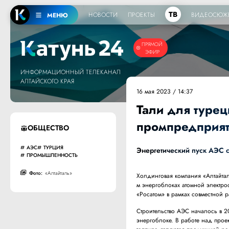
ТВ
НОВОСТИ
ПРОЕКТЫ
ВИДЕОСЮЖ
МЕНЮ
ПРЯМОЙ
ЭФИР
ИНФОРМАЦИОННЫЙ ТЕЛЕКАНАЛ
АЛТАЙСКОГО КРАЯ
16 мая 2023 / 14:37
Тали для турец
промпредприя
ОБЩЕСТВО
АЭС
ТУРЦИЯ
Энергетический пуск АЭС с
ПРОМЫШЛЕННОСТЬ
Фото:
«Алтайталь»
Холдинговая компания «Алтайтал
м энергоблоках атомной электро
«Росатом» в рамках совместной
Строительство АЭС началось в 2
энергоблоке. В работе над прое