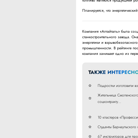
топливо являются продукцией ро
Планируется, что энергетический
Компания «Алтайталь» была созд
станкостроительного завода. Он
энергетики и взрывобезопасного
промышленности. В рейтинге по
компания занимает одно из перв
ТАКЖЕ ИНТЕРЕСНО
Подростки изготовили вз
Жительница Смоленского
соцконтракту…
10 кластеров «Профессио
Студенты Барнаульского
67 инструкторов для пр