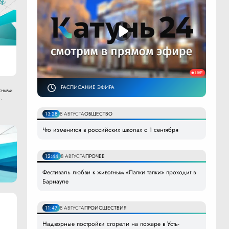
РАСПИСАНИЕ ЭФИРА
сными
.
13:28
8 АВГУСТА
ОБЩЕСТВО
Что изменится в российских школах с 1 сентября
12:44
8 АВГУСТА
ПРОЧЕЕ
Фестиваль любви к животным «Лапки тапки» проходит в
Барнауле
11:47
8 АВГУСТА
ПРОИСШЕСТВИЯ
Надворные постройки сгорели на пожаре в Усть-