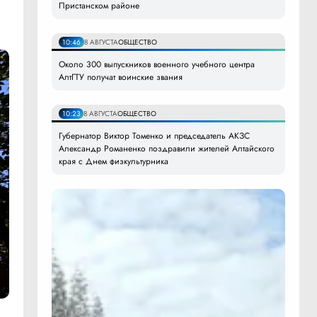
Пристанском районе
10:46
8 АВГУСТА
ОБЩЕСТВО
Около 300 выпускников военного учебного центра
АлтГТУ получат воинские звания
10:23
8 АВГУСТА
ОБЩЕСТВО
Губернатор Виктор Томенко и председатель АКЗС
Александр Романенко поздравили жителей Алтайского
края с Днем физкультурника