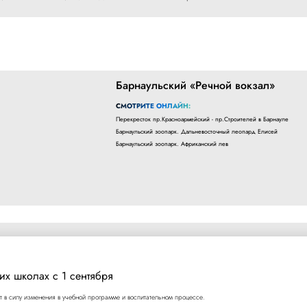
Барнаульский «Речной вокзал»
СМОТРИТЕ ОНЛАЙН:
Перекресток пр.Красноармейский - пр.Строителей в Барнауле
Барнаульский зоопарк. Дальневосточный леопард Елисей
Барнаульский зоопарк. Африканский лев
их школах с 1 сентября
т в силу изменения в учебной программе и воспитательном процессе.