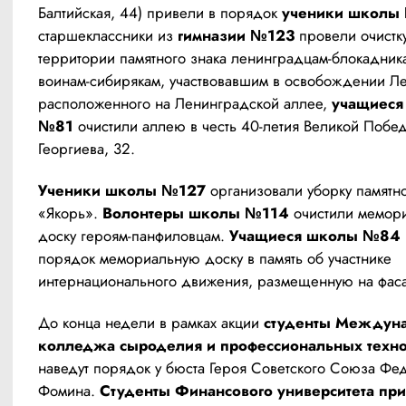
Балтийская, 44) привели в порядок 
ученики школы
старшеклассники из 
гимназии №123
 провели очистку
территории памятного знака ленинградцам-блокадника
воинам-сибирякам, участвовавшим в освобождении Ле
расположенного на Ленинградской аллее,
 учащиеся
№81
 очистили аллею в честь 40-летия Великой Побед
Георгиева, 32.
Ученики школы №127
 организовали уборку памятно
«Якорь». 
Волонтеры школы №114
 очистили мемор
доску героям-панфиловцам. 
Учащиеся школы №84
порядок мемориальную доску в память об участнике 
интернационального движения, размещенную на фас
До конца недели в рамках акции 
студенты Междуна
колледжа сыроделия и профессиональных техн
наведут порядок у бюста Героя Советского Союза Фед
Фомина. 
Студенты Финансового университета при 