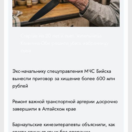
Старше на 20 лет и пьет: жительница
Камня-на-Оби решила убить избранницу
сына
Экс-начальнику спецуправления МЧС Бийска
вынесли приговор за хищение более 600 млн
рублей
Ремонт важной транспортной артерии досрочно
завершили в Алтайском крае
Барнаульские кинезитерапевты объяснили, как
спасти спину от грыж без операции