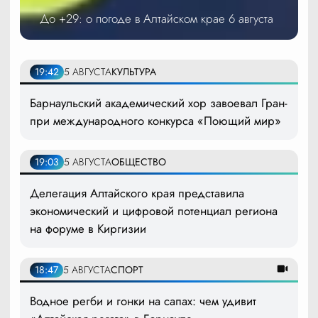
До +29: о погоде в Алтайском крае 6 августа
19:42
5 АВГУСТА
КУЛЬТУРА
Барнаульский академический хор завоевал Гран-
при международного конкурса «Поющий мир»
19:03
5 АВГУСТА
ОБЩЕСТВО
Делегация Алтайского края представила
экономический и цифровой потенциал региона
на форуме в Киргизии
18:47
5 АВГУСТА
СПОРТ
Водное регби и гонки на сапах: чем удивит