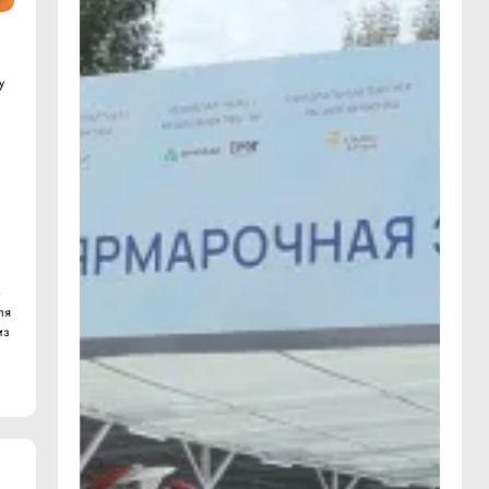
у
о
ля
из