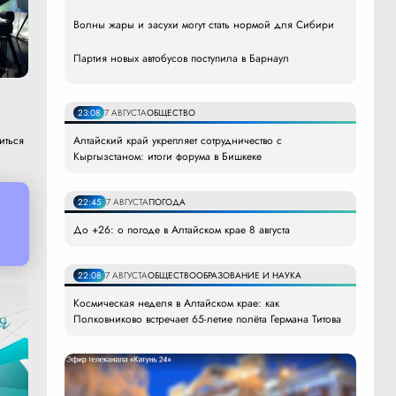
Волны жары и засухи могут стать нормой для Сибири
Партия новых автобусов поступила в Барнаул
23:08
7 АВГУСТА
ОБЩЕСТВО
Алтайский край укрепляет сотрудничество с
иться
Кыргызстаном: итоги форума в Бишкеке
22:45
7 АВГУСТА
ПОГОДА
До +26: о погоде в Алтайском крае 8 августа
22:08
7 АВГУСТА
ОБЩЕСТВО
ОБРАЗОВАНИЕ И НАУКА
Космическая неделя в Алтайском крае: как
Полковниково встречает 65-летие полёта Германа Титова