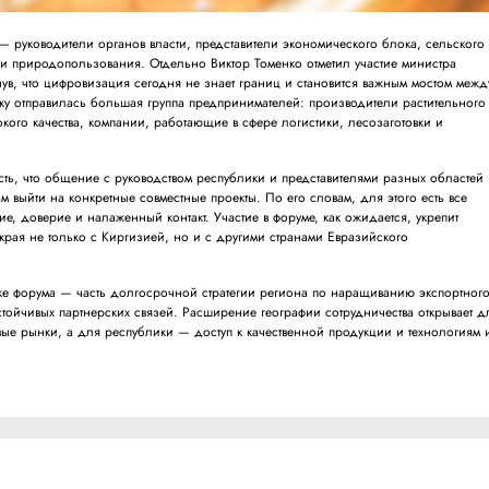
— руководители органов власти, представители экономического блока, сельского
 и природопользования. Отдельно Виктор Томенко отметил участие министра
ув, что цифровизация сегодня не знает границ и становится важным мостом межд
дку отправилась большая группа предпринимателей: производители растительного
кого качества, компании, работающие в сфере логистики, лесозаготовки и
ть, что общение с руководством республики и представителями разных областей
м выйти на конкретные совместные проекты. По его словам, для этого есть все
, доверие и налаженный контакт. Участие в форуме, как ожидается, укрепит
края не только с Киргизией, но и с другими странами Евразийского
е форума — часть долгосрочной стратегии региона по наращиванию экспортног
тойчивых партнерских связей. Расширение географии сотрудничества открывает д
вые рынки, а для республики — доступ к качественной продукции и технологиям 