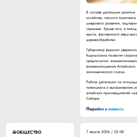
В составе делегации региона 
хозяйства, лесного комплекса
цифрового развития, подчеркн
странами. Кроме того, в поез
масла, фасованного мёда высо
деревообработки.
Губернатор выразил увереннос
Кыргызстана позволит сторона
предпосылки: взаимопонимание
взаимоотношения Алтайского 
экономического союза.
Работа делегации на площадк
потенциала и выстраиванию ус
алтайских производителей но
Сибири.
Перейти в новость
ОБЩЕСТВО
7 августа 2026 / 22:08