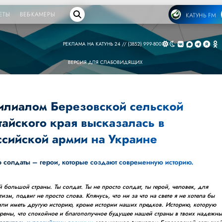
ЕТЫ
ВЕБ-КАМЕРЫ
КАТУНЬ FM
РЕКЛАМА НА КАТУНЬ 24 // (3852) 999-800
ВЕРСИЯ ДЛЯ СЛАБОВИДЯЩИХ
лиалом Березовской сельской
айского края высказалась в
сийской армии на Украине
о солдаты – герои, которые создают современную историю.
большой страны. Ты солдат. Ты не просто солдат, ты герой, человек, для
тизм, подвиг не просто слова. Клянусь, что ни за что на свете я не хотела бы
или иметь другую историю, кроме истории наших предков. Историю, которую
ерены, что спокойное и благополучное будущее нашей страны в твоих надежны