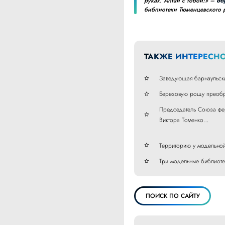
руках. Алтай с тобой!» –
об
библиотеки Тюменцевского 
ТАКЖЕ ИНТЕРЕСНО
Заведующая барнаульски
Березовую рощу преобр
Председатель Союза фер
Виктора Томенко…
Территорию у модельной
Три модельные библиоте
ПОИСК ПО САЙТУ