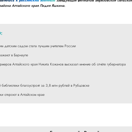
ратилась к российским военным
заведующая филиалом Березовской сельско
района Алтайского края Лидия Яшкина.
:
м детским садом стала лучшим учителем России
ажают в Барнауле
меров Алтайского края Никита Кожанов высказал мнение об отчёте губернатора
 библиотеки благоустроят за 3,8 млн рублей в Рубцовске
ки откроют в Алтайском крае