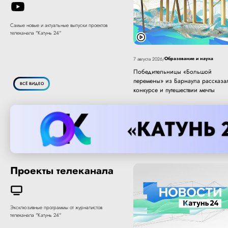
Самые новые и актуальные выпуски проектов
телеканала "Катунь 24"
Образование и наука
7 августа 2026
/
Победительницы «Большой
перемены» из Барнаула рассказа
ВСЁ ВИДЕО
конкурсе и путешествии мечты
Проекты телеканала
Эксклюзивные программы от журналистов
телеканала "Катунь 24"