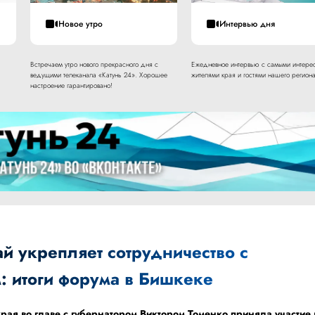
Новое утро
Интервью дня
Встречаем утро нового прекрасного дня с
Ежедневное интервью с самыми интере
ведущими телеканала «Катунь 24». Хорошее
жителями края и гостями нашего региона
настроение гарантировано!
й укрепляет сотрудничество с
: итоги форума в Бишкеке
рая во главе с губернатором Виктором Томенко приняла участие 