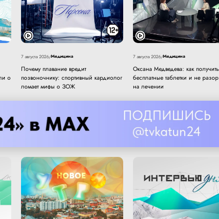
Медицина
Медицина
7 августа 2026
/
7 августа 2026
/
Почему плавание вредит
Оксана Медведева: как получить
ли о
позвоночнику: спортивный кардиолог
бесплатные таблетки и не разор
ломает мифы о ЗОЖ
на лечении