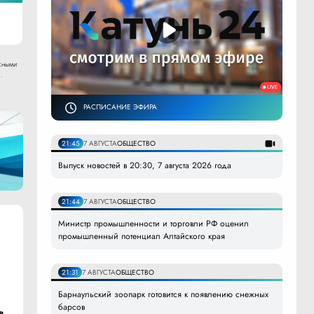
сными
.
РАСПИСАНИЕ ЭФИРА
21:45
7 АВГУСТА
ОБЩЕСТВО
Выпуск новостей в 20:30, 7 августа 2026 года
21:44
7 АВГУСТА
ОБЩЕСТВО
Министр промышленности и торговли РФ оценил
промышленный потенциал Алтайского края
21:31
7 АВГУСТА
ОБЩЕСТВО
Барнаульский зоопарк готовится к появлению снежных
барсов
в