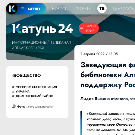
ТВ
НОВОСТИ
ПРОЕКТЫ
ВИДЕОСЮЖ
МЕНЮ
ПРЯМОЙ
ЭФИР
ИНФОРМАЦИОННЫЙ ТЕЛЕКАНАЛ
АЛТАЙСКОГО КРАЯ
7 апреля 2022 / 13:05
Заведующая фи
библиотеки Алт
ОБЩЕСТВО
поддержку Рос
МНЕНИЕ
СПЕЦОПЕРАЦИЯ
УКРАИНА
ТЮМЕНЦЕВСКИЙ РАЙОН
Лидия Яшкина отметила, чт
Фото:
t.me/gazetavperedtum
«Уважаемый защитник нашей 
которого долг, честь, патрио
переменить свое Отечество 
сегодня делаешь ты. Мы ув