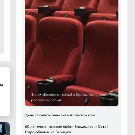
ом
Фильм «Колобок», снятый в Горном Алтае, вышел в
российский прокат
День строителя отмечают в Алтайском крае
60 лет вместе: история любви Владимира и Софьи
Стародубцевых из Барнаула