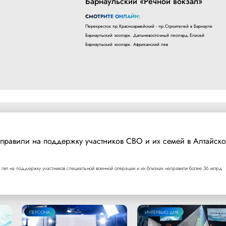
Барнаульский «Речной вокзал»
СМОТРИТЕ ОНЛАЙН:
Перекресток пр.Красноармейский - пр.Строителей в Барнауле
Барнаульский зоопарк. Дальневосточный леопард Елисей
Барнаульский зоопарк. Африканский лев
правили на поддержку участников СВО и их семей в Алтайск
 лет на поддержку участников специальной военной операции и их близких направили более 36 млрд
ПЕРСОНА
ИНТЕРВЬЮ ДНЯ