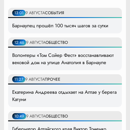
13:01
9 АВГУСТА
СОБЫТИЯ
Барнаулец прошёл 100 тысяч шагов за сутки
12:46
9 АВГУСТА
ОБЩЕСТВО
Волонтеры «Том Сойер Фест» восстанавливают
вековой дом на улице Анатолия в Барнауле
11:27
9 АВГУСТА
ПРОЧЕЕ
Екатерина Андреева отдыхает на Алтае у берега
Катуни
10:49
9 АВГУСТА
ОБЩЕСТВО
Губернатор Алтайского края Виктор Томенко