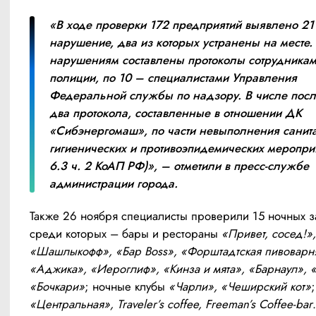
«В ходе проверки 172 предприятий выявлено 21 
нарушение, два из которых устранены на месте. 
нарушениям составлены протоколы сотрудникам
полиции, по 10 – специалистами Управления 
Федеральной службы по надзору. В числе посл
два протокола, составленные в отношении ДК 
«Сибэнергомаш», по части невыполнения санит
гигиенических и противоэпидемических мероприят
6.3 ч. 2 КоАП РФ)», – отметили в пресс-службе 
администрации города.
Также 26 ноября специалисты проверили 15 ночных з
среди которых – бары и рестораны 
«Привет, сосед!», 
«Шашлыкофф», «Бар Boss», «Форштадтская пивоварня
«Аджика», «Иероглиф», «Кинза и мята», «Барнаул», «
«Бочкари»
; ночные клубы 
«Чарли», «Чеширский кот»
«Центральная», Traveler’s coffee, Freeman’s Coffee-bar
. 