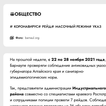
ОБЩЕСТВО
КОРОНАВИРУС
РЕЙД
МАСОЧНЫЙ РЕЖИМ
УКАЗ
Фото:
barnaul.org
На прошлой неделе, 
с 22 по 28 ноября 2021 года
,
Барнауле проверяли соблюдение антиковидных указов
губернатора Алтайского края и санитарно-
эпидемиологических норм.
Так, представители администрации 
Индустриального 
района
 совместно со специалистами краевого Роспот
и сотрудниками полиции провели 7 рейдов. Соблюде
масочного режима проверили на 36 объектах потребит