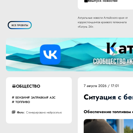
Выпуск новостей
Актуальные новости Алтайского края от
корреспондентов краевого телеканала
ВСЕ ПРОЕКТЫ
«Катунь 24».
ОБЩЕСТВО
7 августа 2026 / 17:01
Ситуация с б
БЕНЗИН
ЗАПРАВКА
АЗС
ТОПЛИВО
Обеспечение топливом о
Фото:
Сгенерировано нейросетью