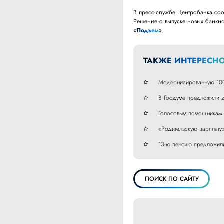
В пресс-службе Центробанка соо
Решение о выпуске новых банкно
«
Подъем
».
ТАКЖЕ ИНТЕРЕСНО
Модернизированную 100-
В Госдуме предложили д
Голосовым помощникам 
«Родительскую зарплату
13-ю пенсию предложили
ПОИСК ПО САЙТУ