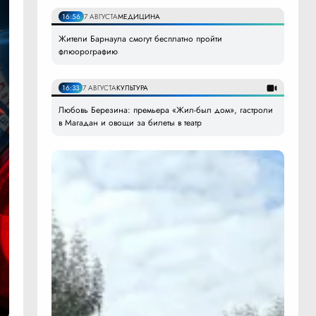
16:56
7 АВГУСТА
МЕДИЦИНА
Жители Барнаула смогут бесплатно пройти
флюорографию
16:33
7 АВГУСТА
КУЛЬТУРА
Любовь Березина: премьера «Жил-был дом», гастроли
в Магадан и овощи за билеты в театр