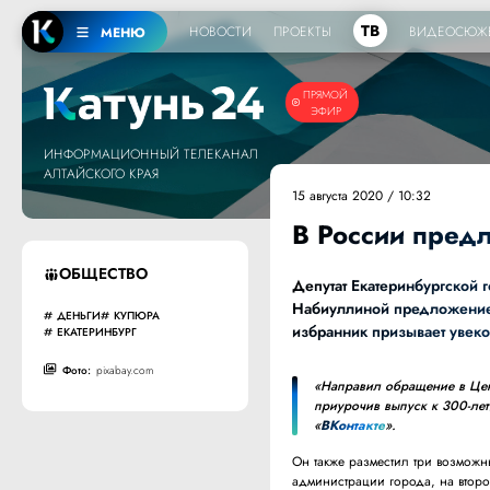
ТВ
НОВОСТИ
ПРОЕКТЫ
ВИДЕОСЮЖ
МЕНЮ
ПРЯМОЙ
ЭФИР
ИНФОРМАЦИОННЫЙ ТЕЛЕКАНАЛ
АЛТАЙСКОГО КРАЯ
15 августа 2020 / 10:32
В России пред
ОБЩЕСТВО
Депутат Екатеринбургской
Набиуллиной предложение 
ДЕНЬГИ
КУПЮРА
избранник призывает увеко
ЕКАТЕРИНБУРГ
Фото:
pixabay.com
«Направил обращение в Цен
приурочив выпуск к 300-лет
«
ВКонтакте
».
Он также разместил три возмож
администрации города, на второ