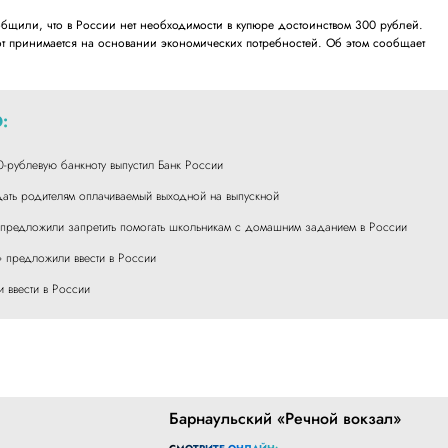
бщили, что в России нет необходимости в купюре достоинством 300 рублей.
т принимается на основании экономических потребностей. Об этом сообщает
:
рублевую банкноту выпустил Банк России
ать родителям оплачиваемый выходной на выпускной
предложили запретить помогать школьникам с домашним заданием в России
» предложили ввести в России
 ввести в России
Барнаульский «Речной вокзал»