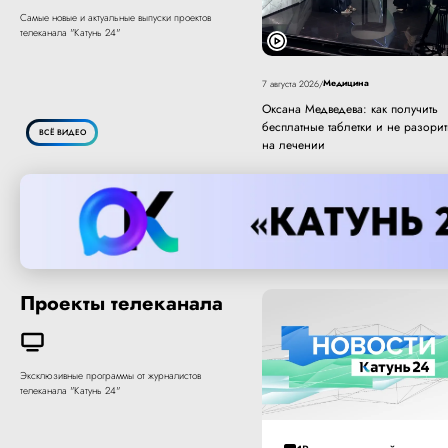
Самые новые и актуальные выпуски проектов
телеканала "Катунь 24"
Медицина
7 августа 2026
/
Оксана Медведева: как получить
бесплатные таблетки и не разорит
ВСЁ ВИДЕО
на лечении
Проекты телеканала
Эксклюзивные программы от журналистов
телеканала "Катунь 24"