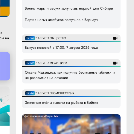
Волны жары и засухи могут стать нормой для Сибири
Партия новых автобусов поступила в Барнаул
ак
юсы на
17:54
7 АВГУСТА
ОБЩЕСТВО
Выпуск новостей в 17:00, 7 августа 2026 года
17:52
7 АВГУСТА
МЕДИЦИНА
Оксана Медведева: как получить бесплатные таблетки и
не разориться на лечении
17:44
7 АВГУСТА
ПРОИСШЕСТВИЯ
Земляные пчёлы напали на рыбака в Бийске