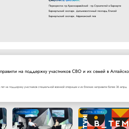
СМОТРИТЕ ОНЛАЙН:
Перекресток пр.Красноармейский - пр.Строителей в Барнауле
Барнаульский зоопарк. Дальневосточный леопард Елисей
Барнаульский зоопарк. Африканский лев
правили на поддержку участников СВО и их семей в Алтайск
 лет на поддержку участников специальной военной операции и их близких направили более 36 млрд
ИНТЕРВЬЮ ДНЯ
«КАТУНЬ. В ТЕМЕ»