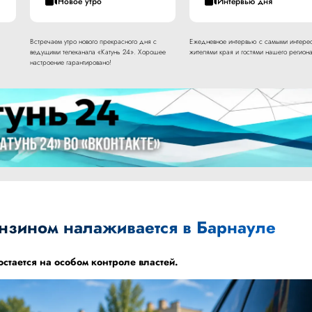
Новое утро
Интервью дня
Встречаем утро нового прекрасного дня с
Ежедневное интервью с самыми интере
ведущими телеканала «Катунь 24». Хорошее
жителями края и гостями нашего региона
настроение гарантировано!
ензином налаживается в Барнауле
стается на особом контроле властей.