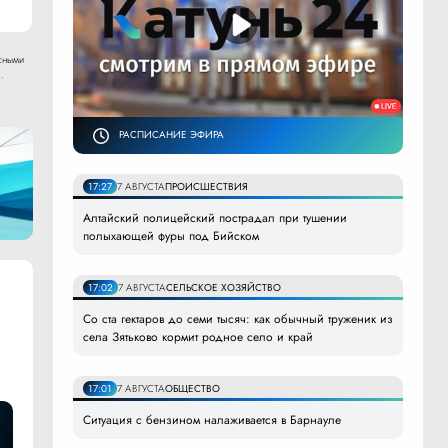
сными
.
РАСПИСАНИЕ ЭФИРА
17:27
7 АВГУСТА
ПРОИСШЕСТВИЯ
Алтайский полицейский пострадал при тушении
полыхающей фуры под Бийском
17:02
7 АВГУСТА
СЕЛЬСКОЕ ХОЗЯЙСТВО
Со ста гектаров до семи тысяч: как обычный труженик из
села Зятьково кормит родное село и край
17:01
7 АВГУСТА
ОБЩЕСТВО
Ситуация с бензином налаживается в Барнауле