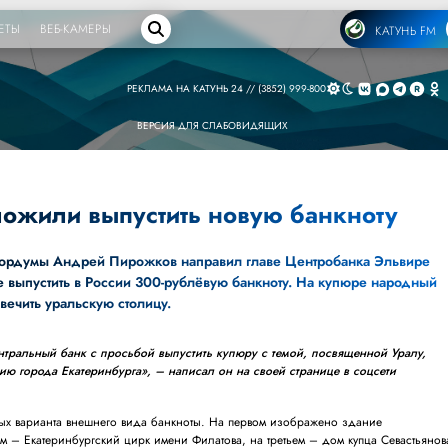
ЕТЫ
ВЕБ-КАМЕРЫ
КАТУНЬ FM
РЕКЛАМА НА КАТУНЬ 24 // (3852) 999-800
ВЕРСИЯ ДЛЯ СЛАБОВИДЯЩИХ
ложили выпустить новую банкноту
 гордумы Андрей Пирожков направил главе Центробанка Эльвире
выпустить в России 300-рублёвую банкноту. На купюре народный
вечить уральскую столицу.
тральный банк с просьбой выпустить купюру с темой, посвященной Уралу,
ию города Екатеринбурга», – написал он на своей странице в соцсети
ных варианта внешнего вида банкноты. На первом изображено здание
м – Екатеринбургский цирк имени Филатова, на третьем – дом купца Севастьянов