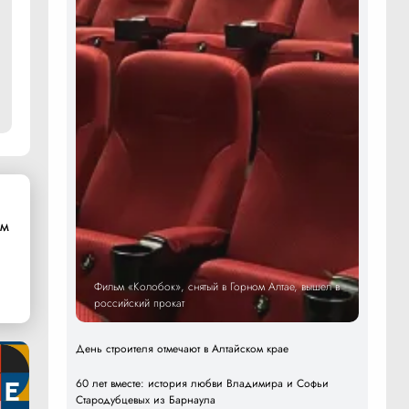
ом
Фильм «Колобок», снятый в Горном Алтае, вышел в
российский прокат
День строителя отмечают в Алтайском крае
60 лет вместе: история любви Владимира и Софьи
Стародубцевых из Барнаула