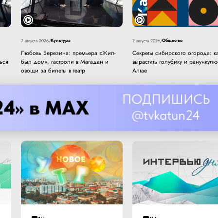
Культура
Общество
7 августа 2026
/
7 августа 2026
/
Любовь Березина: премьера «Жил-
Секреты сибирского огорода: к
ься
был дом», гастроли в Магадан и
вырастить голубику и ранункул
овощи за билеты в театр
Алтае