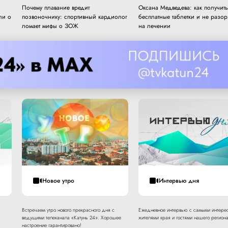
Почему плавание вредит
Оксана Медведева: как получить
ли о
позвоночнику: спортивный кардиолог
бесплатные таблетки и не разор
ломает мифы о ЗОЖ
на лечении
Новое утро
Интервью дня
Встречаем утро нового прекрасного дня с
Ежедневное интервью с самыми интере
ведущими телеканала «Катунь 24». Хорошее
жителями края и гостями нашего региона
настроение гарантировано!