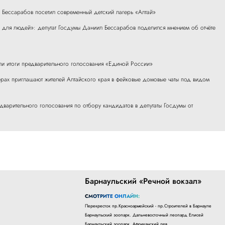
 Бессарабов посетил современный детский лагерь «Алтай»
ь для людей»: депутат Госдумы Даниил Бессарабов поделился мнением об отчёте
ли итоги предварительного голосования «Единой России»
ах приглашают жителей Алтайского края в фейковые домовые чаты под видом
едварительного голосования по отбору кандидатов в депутаты Госдумы от
Барнаульский «Речной вокзал»
СМОТРИТЕ ОНЛАЙН:
Перекресток пр.Красноармейский - пр.Строителей в Барнауле
Барнаульский зоопарк. Дальневосточный леопард Елисей
Барнаульский зоопарк. Африканский лев