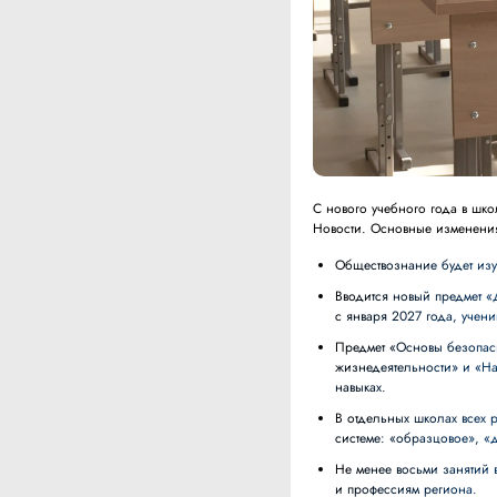
С нового учебного года в шк
Новости. Основные изменени
Обществознание будет изу
Вводится новый предмет «Духовно-нравственная культура России». Пятиклассники начнут его изучать
с января 2027 года, учени
Предмет «Основы безопасности и защиты Родины» разделят на два курса: «Безопасность
жизнедеятельности» и «На
навыках.
В отдельных школах всех регионов начнут оценивать поведение учеников 2-8 классов по трехуровневой
системе: «образцовое», «
Не менее восьми занятий в курсе «Россия — мои горизонты» посвятят экономике, предприятиям
и профессиям региона.