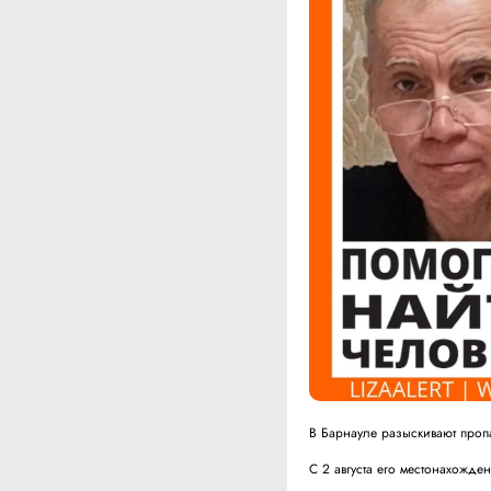
В Барнауле разыскивают про
С 2 августа его местонахожде