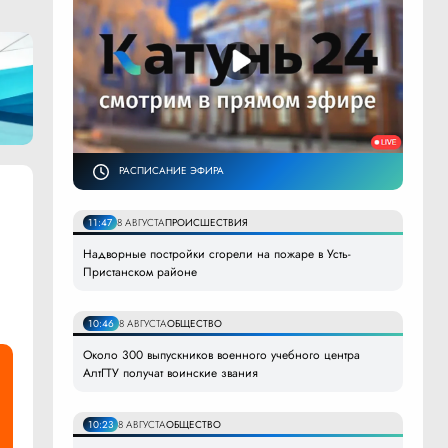
РАСПИСАНИЕ ЭФИРА
11:47
8 АВГУСТА
ПРОИСШЕСТВИЯ
Надворные постройки сгорели на пожаре в Усть-
Пристанском районе
10:46
8 АВГУСТА
ОБЩЕСТВО
Около 300 выпускников военного учебного центра
АлтГТУ получат воинские звания
10:23
8 АВГУСТА
ОБЩЕСТВО