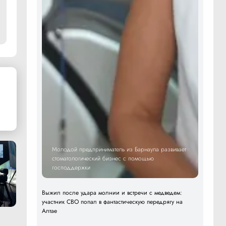
Молодой предприниматель из Барнаула развивает
стоматологический бизнес с помощью
господдержки
Выжил после удара молнии и встречи с медведем:
участник СВО попал в фантастическую передрягу на
Алтае