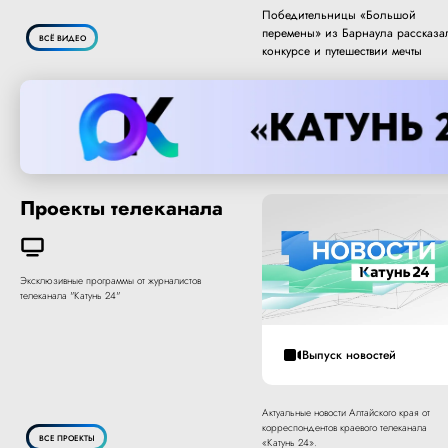
Победительницы «Большой
перемены» из Барнаула рассказа
ВСЁ ВИДЕО
конкурсе и путешествии мечты
Проекты телеканала
Эксклюзивные программы от журналистов
телеканала "Катунь 24"
Выпуск новостей
Актуальные новости Алтайского края от
корреспондентов краевого телеканала
ВСЕ ПРОЕКТЫ
«Катунь 24».