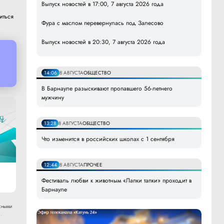
Выпуск новостей в 17:00, 7 августа 2026 года
иться
Фура с маслом перевернулась под Залесово
Выпуск новостей в 20:30, 7 августа 2026 года
14:06
8 АВГУСТА
ОБЩЕСТВО
В Барнауле разыскивают пропавшего 56-летнего
мужчину
13:28
8 АВГУСТА
ОБЩЕСТВО
Что изменится в российских школах с 1 сентября
12:44
8 АВГУСТА
ПРОЧЕЕ
Фестиваль любви к животным «Лапки тапки» проходит в
Барнауле
сными
.