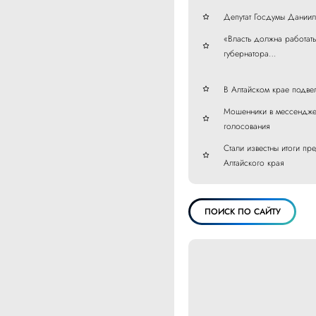
Депутат Госдумы Даниил
«Власть должна работат
губернатора…
В Алтайском крае подве
Мошенники в мессенджер
голосования
Стали известны итоги пр
Алтайского края
ПОИСК ПО САЙТУ