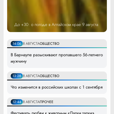
До +30: о погоде в Алтайском крае 9 августа
14:06
8 АВГУСТА
ОБЩЕСТВО
В Барнауле разыскивают пропавшего 56-летнего
мужчину
13:28
8 АВГУСТА
ОБЩЕСТВО
Что изменится в российских школах с 1 сентября
12:44
8 АВГУСТА
ПРОЧЕЕ
Фестиваль любви к животным «Лапки тапки»