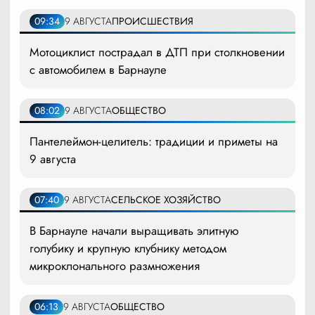
09:34
9 АВГУСТА
ПРОИСШЕСТВИЯ
Мотоциклист пострадал в ДТП при столкновении
с автомобилем в Барнауле
08:02
9 АВГУСТА
ОБЩЕСТВО
Пантелеймон-целитель: традиции и приметы на
9 августа
07:40
9 АВГУСТА
СЕЛЬСКОЕ ХОЗЯЙСТВО
В Барнауле начали выращивать элитную
голубику и крупную клубнику методом
микроклонального размножения
06:13
9 АВГУСТА
ОБЩЕСТВО