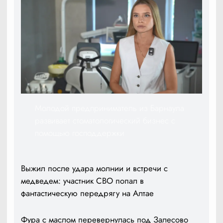
Молодой предприниматель из Барнаула
развивает стоматологический бизнес с
помощью господдержки
Выжил после удара молнии и встречи с
медведем: участник СВО попал в
фантастическую передрягу на Алтае
Фура с маслом перевернулась под Залесово