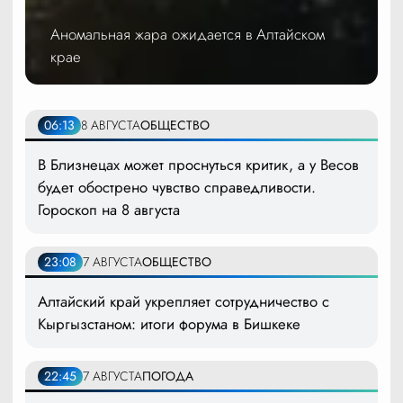
Аномальная жара ожидается в Алтайском
крае
06:13
8 АВГУСТА
ОБЩЕСТВО
В Близнецах может проснуться критик, а у Весов
будет обострено чувство справедливости.
Гороскоп на 8 августа
23:08
7 АВГУСТА
ОБЩЕСТВО
Алтайский край укрепляет сотрудничество с
Кыргызстаном: итоги форума в Бишкеке
22:45
7 АВГУСТА
ПОГОДА