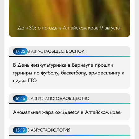
До +30: о погоде в Алтайском крае 9 августа
17:32
8 АВГУСТА
ОБЩЕСТВО
СПОРТ
В День физкультурника в Барнауле прошли
турниры по футболу, баскетболу, армрестлингу и
сдача ГТО
16:16
8 АВГУСТА
ПОГОДА
ОБЩЕСТВО
Аномальная жара ожидается в Алтайском крае
15:19
8 АВГУСТА
ЭКОЛОГИЯ