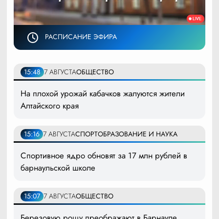
РАСПИСАНИЕ ЭФИРА
15:48
7 АВГУСТА
ОБЩЕСТВО
На плохой урожай кабачков жалуются жители
Алтайского края
15:16
7 АВГУСТА
СПОРТ
ОБРАЗОВАНИЕ И НАУКА
Спортивное ядро обновят за 17 млн рублей в
барнаульской школе
15:07
7 АВГУСТА
ОБЩЕСТВО
Березовую рощу преображают в Барнауле