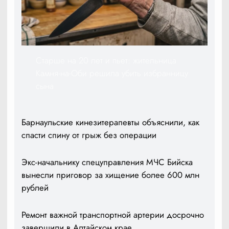
Старше на 20 лет и пьет: жительница
Камня-на-Оби решила убить избранницу
сына
Барнаульские кинезитерапевты объяснили, как
спасти спину от грыж без операции
Экс-начальнику спецуправления МЧС Бийска
вынесли приговор за хищение более 600 млн
рублей
Ремонт важной транспортной артерии досрочно
завершили в Алтайском крае