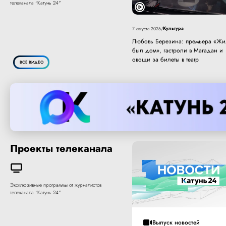
телеканала "Катунь 24"
Культура
7 августа 2026
/
Любовь Березина: премьера «Жи
был дом», гастроли в Магадан и
овощи за билеты в театр
ВСЁ ВИДЕО
Проекты телеканала
Эксклюзивные программы от журналистов
телеканала "Катунь 24"
Выпуск новостей