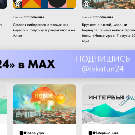
Общество
Общество
7 августа 2026
/
7 августа 2026
/
л-
Секреты сибирского огорода: как
Брускетта с тыквой, мозаики
вырастить голубику и ранункулюсы на
Барнаула, почему нельзя терпет
Алтае
боль. «Новое утро»: 7 августа 2
года
Новое утро
Интервью дня