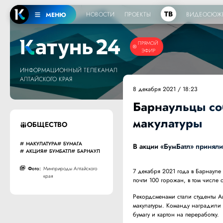
ТВ
НОВОСТИ
ПРОЕКТЫ
ВИДЕОСЮЖ
МЕНЮ
ПРЯМОЙ
ЭФИР
ИНФОРМАЦИОННЫЙ ТЕЛЕКАНАЛ
АЛТАЙСКОГО КРАЯ
8 декабря 2021 / 18:23
Барнаульцы со
макулатуры
ОБЩЕСТВО
МАКУЛАТУРА
БУМАГА
В акции «БумБатл» приняли
АКЦИЯ
БУМБАТЛ
БАРНАУЛ
Фото:
Минприроды Алтайского
7 декабря 2021 года в Барнауле
края
почти 100 горожан, в том числе 
Рекордсменами стали студенты А
макулатуры. Команду наградили
бумагу и картон на переработку.