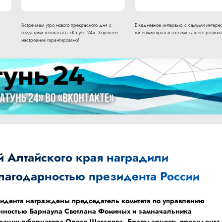
Встречаем утро нового прекрасного дня с
Ежедневное интервью с самыми интере
ведущими телеканала «Катунь 24». Хорошее
жителями края и гостями нашего региона
настроение гарантировано!
й Алтайского края наградили
благодарностью президента России
зидента награждены председатель комитета по управлению
енностью Барнаула Светлана Фоминых и замначальника
рации губернатора Олеся Шаталова. Благодарность президента