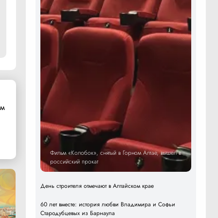
ом
Фильм «Колобок», снятый в Горном Алтае, вышел в
российский прокат
День строителя отмечают в Алтайском крае
60 лет вместе: история любви Владимира и Софьи
Стародубцевых из Барнаула