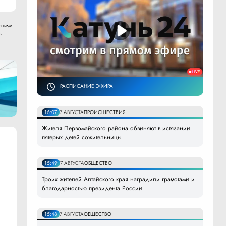
сными
.
РАСПИСАНИЕ ЭФИРА
16:07
7 АВГУСТА
ПРОИСШЕСТВИЯ
Жителя Первомайского района обвиняют в истязании
пятерых детей сожительницы
15:49
7 АВГУСТА
ОБЩЕСТВО
Троих жителей Алтайского края наградили грамотами и
благодарностью президента России
15:48
7 АВГУСТА
ОБЩЕСТВО