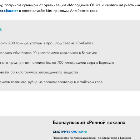
ру, получили сувениры от организации «Молодёжка ОНФ» и сертификат участник
сообщают
в пресс-службе Минприроды Алтайского края.
:
почти 200 тонн макулатуры в прошлом сезоне «БумБатла»
зовала сбыт более 10 килограммов наркотиков в Барнауле
очного предприятия похитили более 700 килограммов сыра в Барнауле
овезти 50 килограммов запрещенного вещества
аммов говяжьего рубца не прошли проверку в Алтайском крае
Барнаульский «Речной вокзал»
СМОТРИТЕ ОНЛАЙН:
Перекресток пр.Красноармейский - пр.Строителей в Барнауле