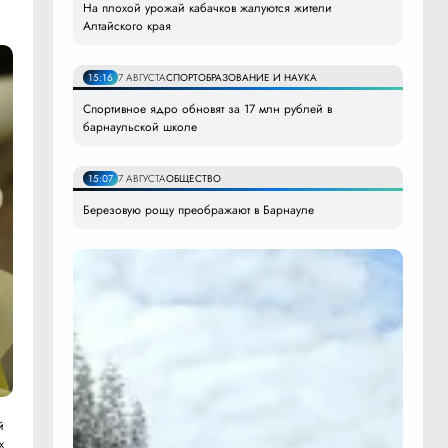
На плохой урожай кабачков жалуются жители
Алтайского края
15:16
7 АВГУСТА
СПОРТ
ОБРАЗОВАНИЕ И НАУКА
Спортивное ядро обновят за 17 млн рублей в
барнаульской школе
15:07
7 АВГУСТА
ОБЩЕСТВО
Березовую рощу преображают в Барнауле
й
х