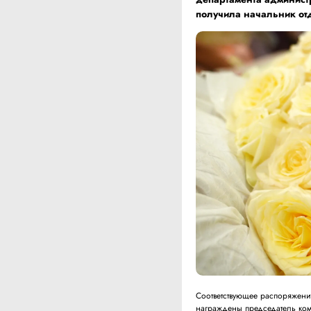
получила начальник от
Соответствующее распоряжен
награждены председатель ком