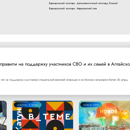
Барнаульский зоопарк. Дальневосточный леопард Елисей
Барнаульский зоопарк. Африканский лев
правили на поддержку участников СВО и их семей в Алтайск
 лет на поддержку участников специальной военной операции и их близких направили более 36 млрд
«КАТУНЬ. В ТЕМЕ»
НОВОЕ УТРО