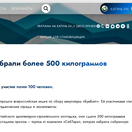
ЕТЫ
ВЕБ-КАМЕРЫ
КАТУНЬ FM
РЕКЛАМА НА КАТУНЬ 24 // (3852) 999-800
ВЕРСИЯ ДЛЯ СЛАБОВИДЯЩИХ
брали более 500 килограммов
 участие почти 100 человек.
 прошла всероссийская акция по сбору макулатуры «БумБатл». Её участниками ста
студенческие отряды и экоактивисты.
лтайского архитектурно-строительного колледжа, они сдали 300 килограммов
 сладким призом – тортом от компании «СибТара», которая забрала собранную