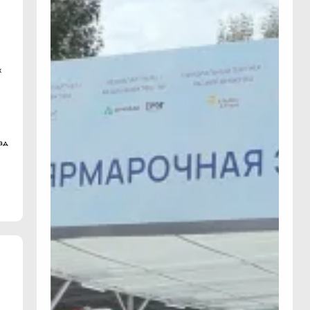
х
рад