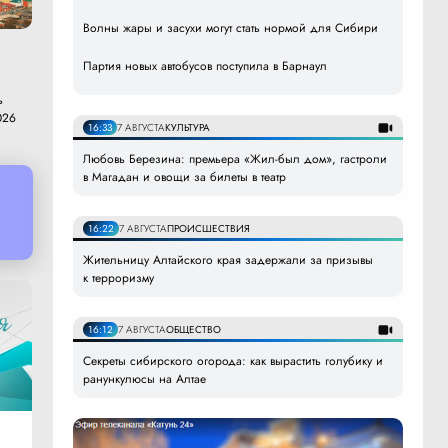
Волны жары и засухи могут стать нормой для Сибири
Партия новых автобусов поступила в Барнаул
ь
026
16:33
7 АВГУСТА
КУЛЬТУРА
Любовь Березина: премьера «Жил-был дом», гастроли
в Магадан и овощи за билеты в театр
16:22
7 АВГУСТА
ПРОИСШЕСТВИЯ
Жительницу Алтайского края задержали за призывы
к терроризму
16:12
7 АВГУСТА
ОБЩЕСТВО
Секреты сибирского огорода: как вырастить голубику и
ранункулюсы на Алтае