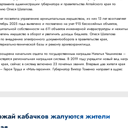
артамента администрации губернатора и правительства Алтайского края по
нию Олеся Шаталова.
ет посвятила управлению муниципальным имуществом, из них 13 лет возглавляет
нтябрь 2025 года выявлено и поставлено на учет 915 бесхозяйных объектов,
ципальной собственности на 611 объектов инженерной инфраструктуры и нежилы
влечь имущество в оборот и увеличить доходы бюджета. Олеся Шаталова
по внедрению электронного документооборота в правительстве края,
териально-технической базы и ремонту архивохранилища.
оощрена начальник отдела по государственным наградам Наталья Чашникова –
ствуется региональная наградная система. В 2019 году учредили новый вид наг
 края, сейчас в систему включено 23 почетных звания. Впервые два жителя края
 Героя Труда и «Мать-героиня». Губернатор Виктор Томенко направит в адрес
ожай кабачков жалуются жители
рая