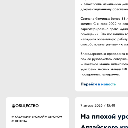
и заместитель начальника деп
документационному обеспече
Светлана Фоминых более 33 л
комитет. С января 2022 по се
зарегистрировано право муни
помещений. Это позволило во
наладила эффективную работу 
способствовала улучшению ма
Благодарностью президента п
под ее руководством совершен
– почетное звание Алтайского
удостоены высших званий РФ –
поощренных телеграммы.
Перейти в новость
ОБЩЕСТВО
7 августа 2026 / 15:48
На плохой ур
КАБАЧКИ
УРОЖАЙ
АГРОНОМ
ОГОРОД
Алтайского к