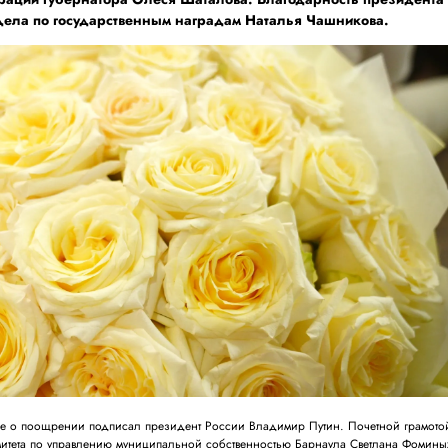
дела по государственным наградам Наталья Чашникова.
ие о поощрении подписал президент России Владимир Путин. Почетной грамото
итета по управлению муниципальной собственностью Барнаула Светлана Фомины