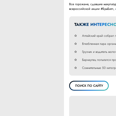
Все горожане, сдавшие макулату
всероссийской акции #БумБатл,
ТАКЖЕ ИНТЕРЕСНО
Алтайский край собрал 
Влюбленная пара органи
Грузчик и водитель мол
Барнаулец попытался пр
Сомнительные 50 килогр
ПОИСК ПО САЙТУ