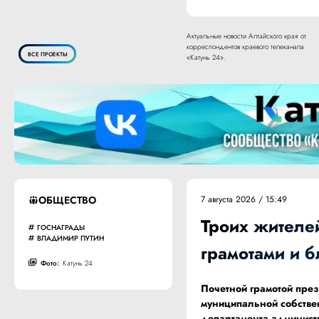
Актуальные новости Алтайского края от
корреспондентов краевого телеканала
ВСЕ ПРОЕКТЫ
«Катунь 24».
ОБЩЕСТВО
7 августа 2026 / 15:49
Троих жителе
ГОСНАГРАДЫ
ВЛАДИМИР ПУТИН
грамотами и 
Фото:
Катунь 24
Почетной грамотой пре
муниципальной собств
департамента админист