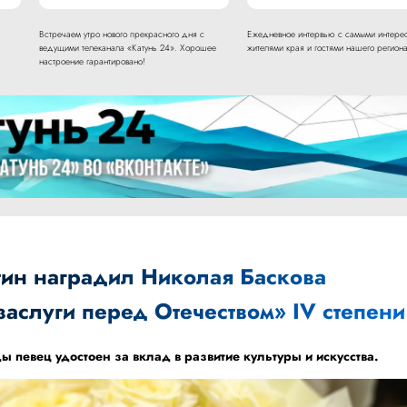
Встречаем утро нового прекрасного дня с
Ежедневное интервью с самыми интере
ведущими телеканала «Катунь 24». Хорошее
жителями края и гостями нашего региона
настроение гарантировано!
ин наградил Николая Баскова
аслуги перед Отечеством» IV степени
ы певец удостоен за вклад в развитие культуры и искусства.