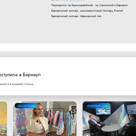
Перекресток пр.Красноармейский - пр.Строителей в Барнауле
Барнаульский зоопарк. Дальневосточный леопард Елисей
Барнаульский зоопарк. Африканский лев
оступила в Барнаул
ается в краевой столице.
МАСТЕРСКАЯ
ИНТЕРВЬЮ ДНЯ