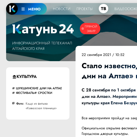
ТВ
НОВОСТИ
ПРОЕКТЫ
ВИДЕОСЮЖ
МЕНЮ
ПРЯМОЙ
ЭФИР
ИНФОРМАЦИОННЫЙ ТЕЛЕКАНАЛ
АЛТАЙСКОГО КРАЯ
22 сентября 2021 / 10:52
Стало известн
дни на Алтае» 
КУЛЬТУРА
ШУКШИНСКИЕ ДНИ НА АЛТАЕ
С 28 сентября по 1 октябр
ФЕСТИВАЛЬ
СРОСТКИ
дни на Алтае». Мероприяти
культуры края Елена Безру
Фото:
Кадр из фильма
«Кавказская пленница»
Все мероприятия пройдут на зак
Официальное открытие фестиваля 
Городском дворце культуры.