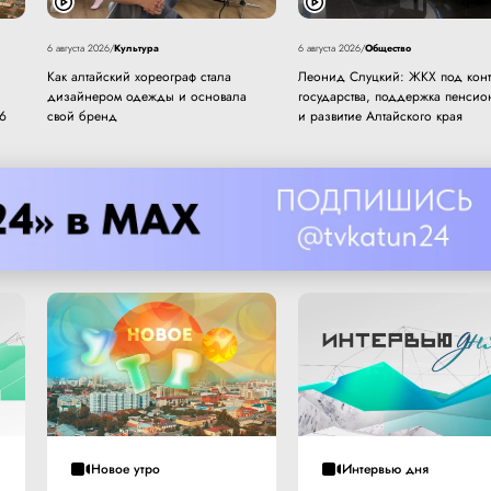
Культура
Общество
6 августа 2026
/
6 августа 2026
/
Как алтайский хореограф стала
Леонид Слуцкий: ЖКХ под кон
дизайнером одежды и основала
государства, поддержка пенсио
26
свой бренд
и развитие Алтайского края
Новое утро
Интервью дня