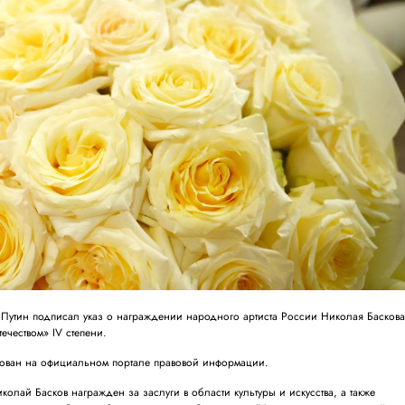
утин подписал указ о награждении народного артиста России Николая Басков
ечеством» IV степени.
кован на официальном портале правовой информации.
иколай Басков награжден за заслуги в области культуры и искусства, а также