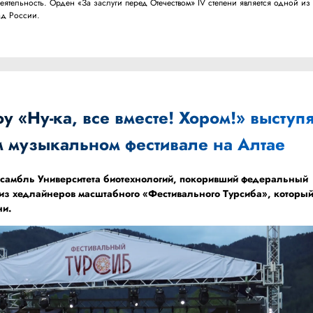
тельность. Орден «За заслуги перед Отечеством» IV степени является одной из
ад России.
 «Ну-ка, все вместе! Хором!» выступя
м музыкальном фестивале на Алтае
самбль Университета биотехнологий, покоривший федеральный
 из хедлайнеров масштабного «Фестивального Турсиба», которы
ни.