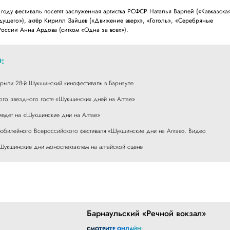
ом году фестиваль посетят заслуженная артистка РСФСР Наталья Варлей («Кавказска
удущего»), актёр Кирилл Зайцев («Движение вверх», «Гоголь», «Серебряные
России Анна Ардова (ситком «Одна за всех»).
:
крыли 28-й Шукшинский кинофестиваль в Барнауле
вого звездного гостя «Шукшинских дней на Алтае»
риедет на «Шукшинские дни на Алтае»
 юбилейного Всероссийского фестиваля «Шукшинские дни на Алтае». Видео
Шукшинские дни моноспектаклем на алтайской сцене
Барнаульский «Речной вокзал»
СМОТРИТЕ ОНЛАЙН: