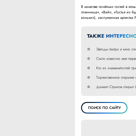
В качестве почётных гостей в эт
пленница», «Вий», «Гостья из б
коньки»), заслуженная артистка 
ТАКЖЕ ИНТЕРЕСНО
Звёзды театра и кино от
Стало известно имя пер
Кто из знаменитостей п
Торжественное открытие
Даниил Страхов открыл 
ПОИСК ПО САЙТУ