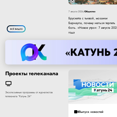
Общество
7 августа 2026
/
Брускетта с тыквой, мозаики
Барнаула, почему нельзя терпеть
боль. «Новое утро»: 7 августа 20
ВСЁ ВИДЕО
года
Проекты телеканала
Эксклюзивные программы от журналистов
телеканала "Катунь 24"
Выпуск новостей