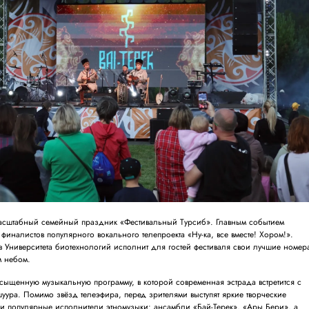
я масштабный семейный праздник «Фестивальный Турсиб». Главным событием
 финалистов популярного вокального телепроекта «Ну-ка, все вместе! Хором!».
в Университета биотехнологий исполнит для гостей фестиваля свои лучшие номер
м небом.
сыщенную музыкальную программу, в которой современная эстрада встретится с
уура. Помимо звёзд телеэфира, перед зрителями выступят яркие творческие
 и популярные исполнители этномузыки: ансамбли «Бай-Терек», «Ары Бери», а