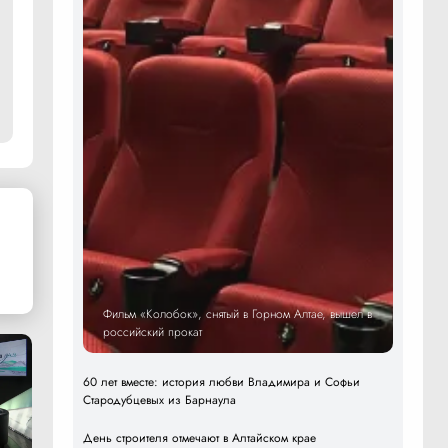
Фильм «Колобок», снятый в Горном Алтае, вышел в
российский прокат
60 лет вместе: история любви Владимира и Софьи
Стародубцевых из Барнаула
День строителя отмечают в Алтайском крае