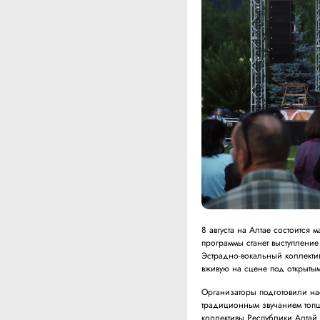
8 августа на Алтае состоитс
программы станет выступление
Эстрадно-вокальный коллекти
вживую на сцене под открыты
Организаторы подготовили на
традиционным звучанием топш
коллективы Республики Алтай