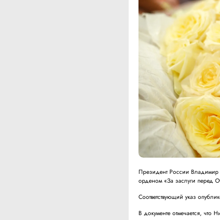
Президент России Владимир П
орденом «За заслуги перед От
Соответствующий указ опубли
В документе отмечается, что Н