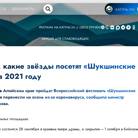
ЕТЫ
ВЕБ-КАМЕРЫ
КАТУНЬ FM
РЕКЛАМА НА КАТУНЬ 24 // (3852) 999-800
ВЕРСИЯ ДЛЯ СЛАБОВИДЯЩИХ
о, какие звёзды посетят «Шукшинские
в 2021 году
я в Алтайском крае пройдет Всероссийский фестиваль «Шукшинские
я перенесли на осень из-за коронавируса, сообщила министр
кова.
рытых площадках.
состоится 28 сентября в краевом театре драмы, а закрытие — 1 октября в бийско