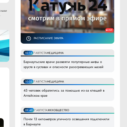
сными
.
РАСПИСАНИЕ ЭФИРА
10:13
7 АВГУСТА
МЕДИЦИНА
Барнаульские врачи развеяли популярные мифы о
хрусте в суставах и опасности разогревающих мазей
10:03
7 АВГУСТА
МЕДИЦИНА
45 человек обратились за помощью из-за клещей в
Алтайском крае
09:49
7 АВГУСТА
ЖКХ
ОБЩЕСТВО
Почти 13 километров уличного освещения подключили
в Барнауле