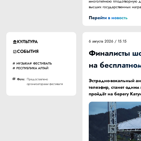
многолетнюю плодотворную дея
высших государственных нагр
Перейти в новость
КУЛЬТУРА
6 августа 2026 / 15:15
Финалисты шоу
СОБЫТИЯ
на бесплатно
МУЗЫКА
ФЕСТИВАЛЬ
РЕСПУБЛИКА АЛТАЙ
Фото:
Предоставлено
Эстрадно-вокальный ан
организаторами фестиваля
телеэфир, станет одним
пройдёт на берегу Кату