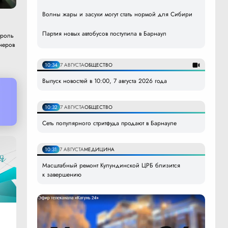
Волны жары и засухи могут стать нормой для Сибири
Партия новых автобусов поступила в Барнаул
троль
неров
10:34
7 АВГУСТА
ОБЩЕСТВО
Выпуск новостей в 10:00, 7 августа 2026 года
10:32
7 АВГУСТА
ОБЩЕСТВО
Сеть популярного стритфуда продают в Барнауле
10:31
7 АВГУСТА
МЕДИЦИНА
Масштабный ремонт Кулундинской ЦРБ близится
к завершению