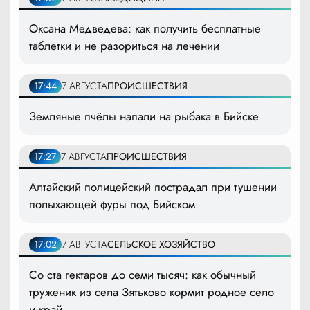
Оксана Медведева: как получить бесплатные
таблетки и не разориться на лечении
17:44
7 АВГУСТА
ПРОИСШЕСТВИЯ
Земляные пчёлы напали на рыбака в Бийске
17:27
7 АВГУСТА
ПРОИСШЕСТВИЯ
Алтайский полицейский пострадал при тушении
полыхающей фуры под Бийском
17:02
7 АВГУСТА
СЕЛЬСКОЕ ХОЗЯЙСТВО
Со ста гектаров до семи тысяч: как обычный
труженик из села Зятьково кормит родное село
и край