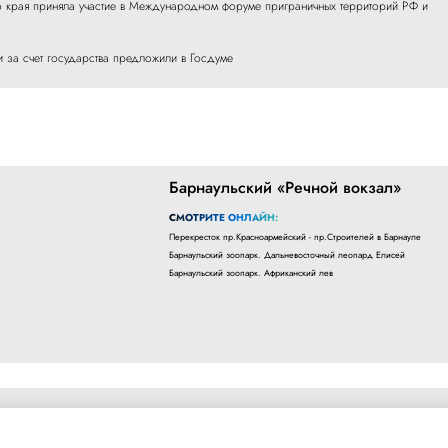
о края приняла участие в Международном форуме приграничных территорий РФ и
и за счет государства предложили в Госдуме
Барнаульский «Речной вокзал»
СМОТРИТЕ ОНЛАЙН:
Перекресток пр.Красноармейский - пр.Строителей в Барнауле
Барнаульский зоопарк. Дальневосточный леопард Елисей
Барнаульский зоопарк. Африканский лев