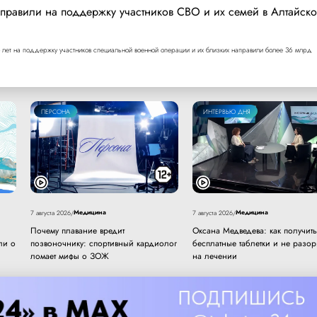
правили на поддержку участников СВО и их семей в Алтайск
 лет на поддержку участников специальной военной операции и их близких направили более 36 млрд
ПЕРСОНА
ИНТЕРВЬЮ ДНЯ
Медицина
Медицина
7 августа 2026
/
7 августа 2026
/
Почему плавание вредит
Оксана Медведева: как получить
ли о
позвоночнику: спортивный кардиолог
бесплатные таблетки и не разор
ломает мифы о ЗОЖ
на лечении