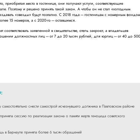
о, приобретая место в гостинице, они получают услуги, соответствующие
але. Поэтому и решено принять такой закон. А чтобы он не стал «холодным
аздавать «звезды» будут поэтапно. С 2018 года — гостиницам с номерным фондо
олее 15 номеров, а с 2020-го — оставшимся.
т соответствовать заявленной в свидетельстве, отель закроют, а владельцев
ношении должностных лиц — от 7 до 20 тысяч рублей, для юрлиц — от 40 до 50
:
 самостоятельно снести самострой исчезнувшего должника в Павловском районе
 приняла сессию по реализации закона о памяти жертв геноцида советского
ь в Барнауле приняла более 6 тысяч обращений