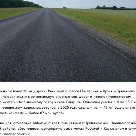
овили почти 36 км дороги. Речь идет о трассе Поспелиха – Курья – Третьяково
, которая входит в региональную опорную сеть дорог и является туристическим
доехать к Колыванскому озеру в селе Саввушка. Обновлен участок с 0 по 35,7 к
 течение двух дорожных сезонов: в 2025 году сделали почти 18 км, еще столько
мость контракта – более 87 млн рублей.
ие для юго-запада Алтайского края: она связывает Третьяковский, Змеиногорский
 районы, обеспечивает транспортную связь между Россией и Казахстаном и служ
ельхозпредприятий.