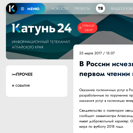
ТВ
НОВОСТИ
ПРОЕКТЫ
ВИДЕОСЮЖ
МЕНЮ
ПРЯМОЙ
ЭФИР
ИНФОРМАЦИОННЫЙ ТЕЛЕКАНАЛ
АЛТАЙСКОГО КРАЯ
25 марта 2017 / 15:07
В России исчез
первом чтении
ПРОЧЕЕ
СОБЫТИЯ
Оказание гостиничных услуг в Р
разработанные по поручению пре
оказания услуг в гостиницах те
Свидетельство о «категории зве
сообщил замминистра Александр 
имеет добровольный характер. О
мира по футболу 2018 года.