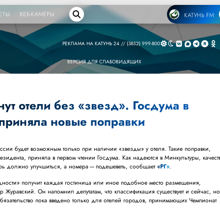
ЕТЫ
ВЕБ-КАМЕРЫ
КАТУНЬ FM
РЕКЛАМА НА КАТУНЬ 24 // (3852) 999-800
ВЕРСИЯ ДЛЯ СЛАБОВИДЯЩИХ
нут отели без «звезд». Госдума в
 приняла новые поправки
оссии будет возможным только при наличии «звезды» у отеля. Такие поправки,
зидента, приняла в первом чтении Госдума. Как надеются в Минкультуры, качест
перь должно улучшиться, а номера — подешеветь, сообщает
«РГ»
.
здности» получит каждая гостиница или иное подобное место размещения,
Журавский. Он напомнил депутатам, что классификация существует и сейчас, н
бязательство пока введено только для отелей городов, принимающих Чемпионат