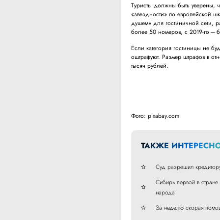
Туристы должны быть уверены, чт
«звездности» по европейской шк
душем» для гостиничной сети, р
более 50 номеров, с 2019-го — б
Если категория гостиницы не буде
оштрафуют. Размер штрафов в от
тысяч рублей.
Фото: pixabay.com
ТАКЖЕ ИНТЕРЕСНО
Суд разрешил кредитору
Сибирь первой в стране
народа
За неделю скорая помощ