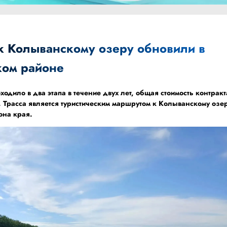
 к Колыванскому озеру обновили в
ком районе
одило в два этапа в течение двух лет, общая стоимость контракт
 Трасса является туристическим маршрутом к Колыванскому озе
она края.