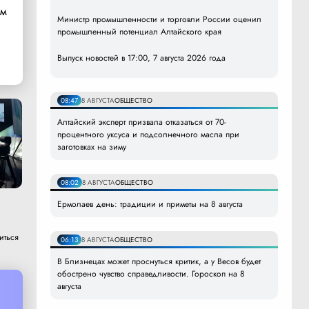
ом
Министр промышленности и торговли России оценил
промышленный потенциал Алтайского края
Выпуск новостей в 17:00, 7 августа 2026 года
08:47
8 АВГУСТА
ОБЩЕСТВО
Алтайский эксперт призвала отказаться от 70-
процентного уксуса и подсолнечного масла при
заготовках на зиму
08:02
8 АВГУСТА
ОБЩЕСТВО
Ермолаев день: традиции и приметы на 8 августа
иться
06:13
8 АВГУСТА
ОБЩЕСТВО
В Близнецах может проснуться критик, а у Весов будет
обострено чувство справедливости. Гороскоп на 8
августа