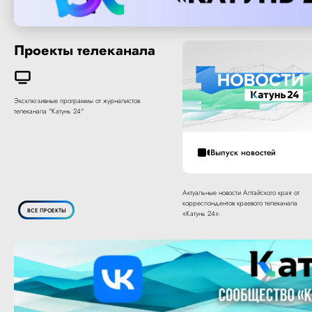
Проекты телеканала
Эксклюзивные программы от журналистов
телеканала "Катунь 24"
Выпуск новостей
Актуальные новости Алтайского края от
корреспондентов краевого телеканала
ВСЕ ПРОЕКТЫ
«Катунь 24».