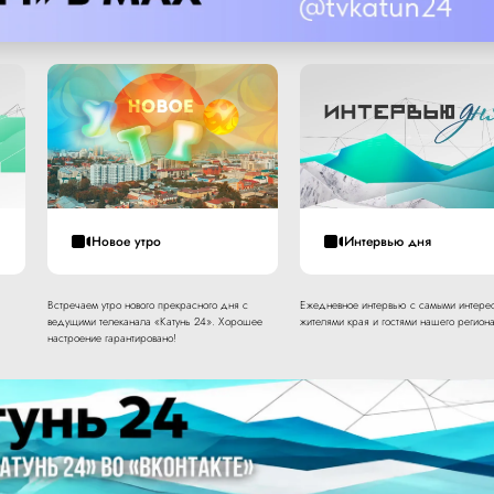
Новое утро
Интервью дня
Встречаем утро нового прекрасного дня с
Ежедневное интервью с самыми интере
ведущими телеканала «Катунь 24». Хорошее
жителями края и гостями нашего региона
настроение гарантировано!