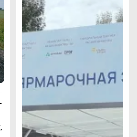
 –
м.
,
ит