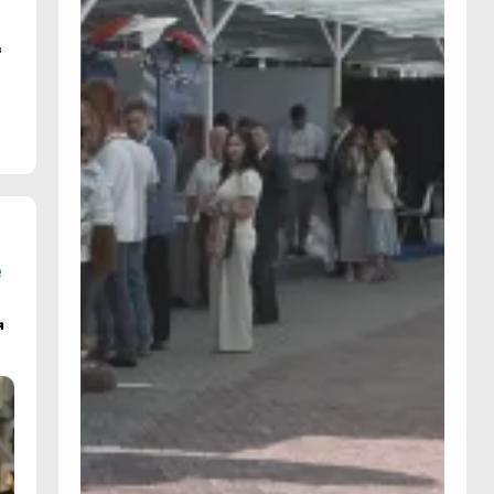
в
е
я