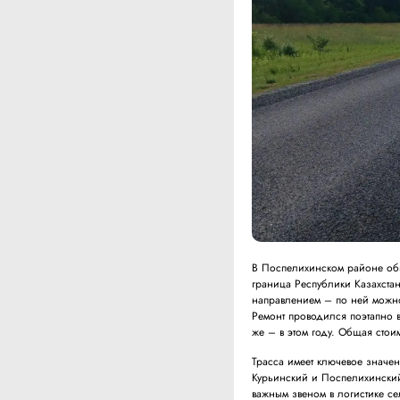
В Поспелихинском районе обн
граница Республики Казахстан
направлением – по ней можно 
Ремонт проводился поэтапно в
же – в этом году. Общая стои
Трасса имеет ключевое значен
Курьинский и Поспелихинский
важным звеном в логистике с