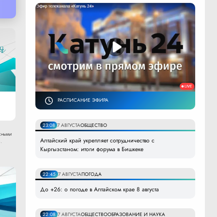
РАСПИСАНИЕ ЭФИРА
23:08
7 АВГУСТА
ОБЩЕСТВО
сными
Алтайский край укрепляет сотрудничество с
.
Кыргызстаном: итоги форума в Бишкеке
22:45
7 АВГУСТА
ПОГОДА
До +26: о погоде в Алтайском крае 8 августа
22:08
7 АВГУСТА
ОБЩЕСТВО
ОБРАЗОВАНИЕ И НАУКА