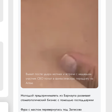
Выжил после удара молнии и встречи с медведем:
участник СВО попал в фантастическую передрягу на
Алтае
Молодой предприниматель из Барнаула развивает
стоматологический бизнес с помощью господдержки
Фура с маслом перевернулась под Залесово