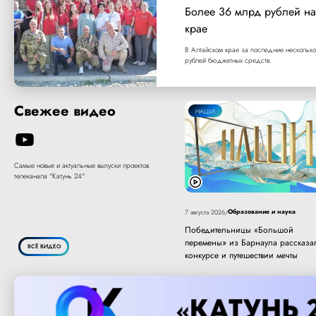
Более 36 млрд рублей на
крае
В Алтайском крае за последние несколько
рублей бюджетных средств.
Свежее видео
НАШИ
Самые новые и актуальные выпуски проектов
телеканала "Катунь 24"
Образование и наука
7 августа 2026
/
Победительницы «Большой
перемены» из Барнаула рассказа
ВСЁ ВИДЕО
конкурсе и путешествии мечты